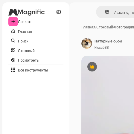
Создать
Главная
/
Стоковый
/
Фотографи
Главная
Поиск
Натурные обои
kfccc588
Стоковый
Посмотреть
Премиум
Все инструменты