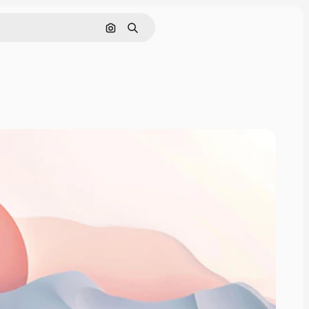
Поиск по изображению
Поиск