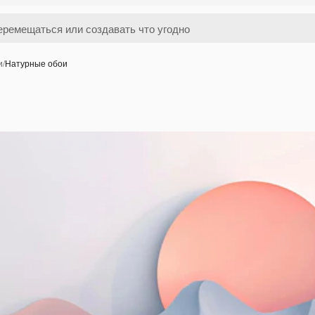
и
/
Натурные обои