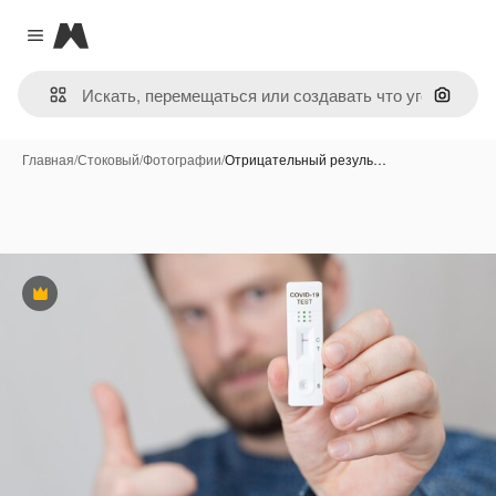
Magnific
Close menu
Поиск 
Главная
/
Стоковый
/
Фотографии
/
Отрицательный резуль…
Премиум