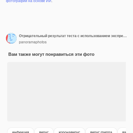
фотографий на основе ИИ
.
Отрицательный результат теста с использованием экспресс-теста на COVID19
panoramaphotos
Вам также могут понравиться эти фото
инфекция
вирус
коронавирус
вирус гриппа
вакци