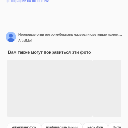
фотографий на основе ИИ
.
Неоновые огни ретро киберпанк лазеры и световые наложения изолированы на черном фоне
ArtistMef
Вам также могут понравиться эти фото
киберпанк фон
графические линии
неон фон
футурист