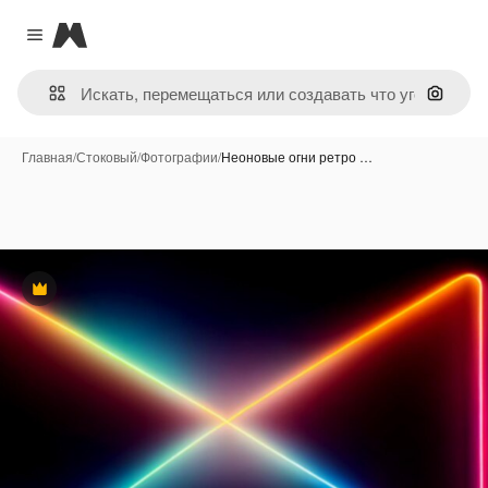
Magnific
Close menu
Поиск 
Главная
/
Стоковый
/
Фотографии
/
Неоновые огни ретро …
Премиум