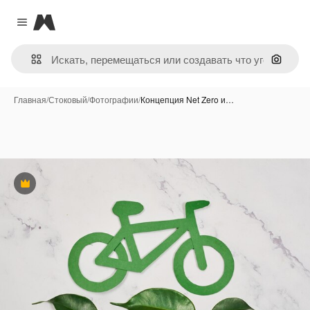
Magnific
Close menu
Поиск 
Главная
/
Стоковый
/
Фотографии
/
Концепция Net Zero и…
Премиум