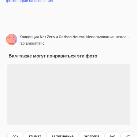
фотографий на основе ИИ
.
Концепция Net Zero и Carbon Neutral Использование велосипеда с нулевыми выбросами
fabianmontano
Вам также могут понравиться эти фото
co2
климат
загрязнение
экология
эко
устой