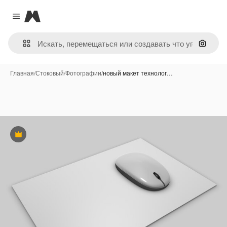
Magnific
Close menu
Поиск 
Главная
/
Стоковый
/
Фотографии
/
новый макет технолог…
Премиум