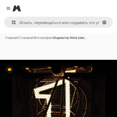
Magnific
Close menu
Поиск 
Главная
/
Стоковый
/
Фотографии
/
Индикатор Nixie tube…
Премиум