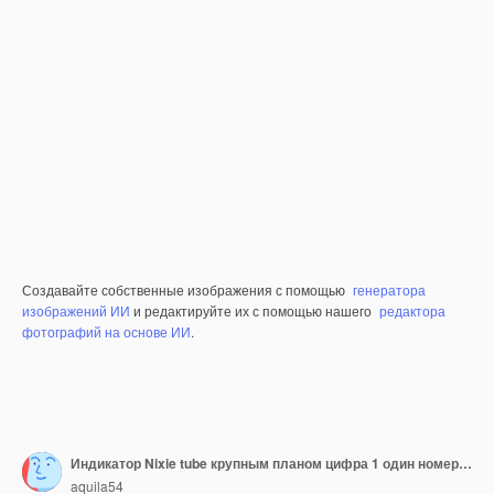
Создавайте собственные изображения с помощью
генератора
изображений ИИ
и редактируйте их с помощью нашего
редактора
фотографий на основе ИИ
.
Индикатор Nixie tube крупным планом цифра 1 один номера в стиле ретро на черном фоне 3D-рендеринг
aquila54