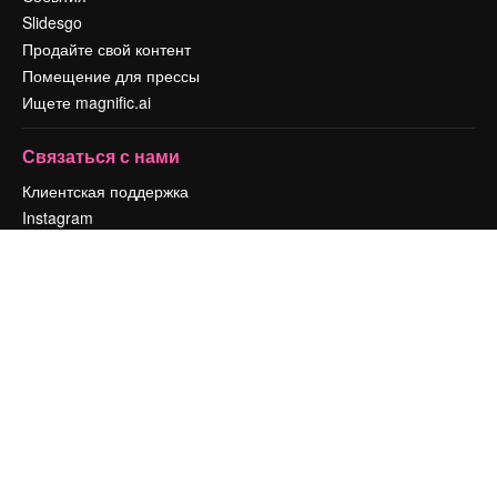
Slidesgo
Продайте свой контент
Помещение для прессы
Ищете magnific.ai
Связаться с нами
Клиентская поддержка
Instagram
YouTube
LinkedIn
TikTok
Discord
X
Reddit
Copyright © 2010-
2026
Freepik Company S.L.U.
Все права защищены
.