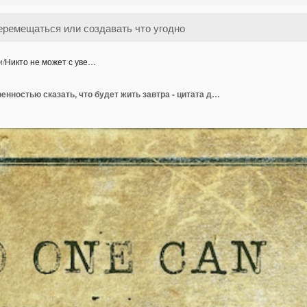
и
/
Никто не может с уве…
Никто не может с уверенностью сказать, что будет жить завтра - цитата древнегреческого философа Еврипида, напечатанная на винтажном картоне в стиле гранж