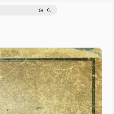
Поиск по изображению
Поиск