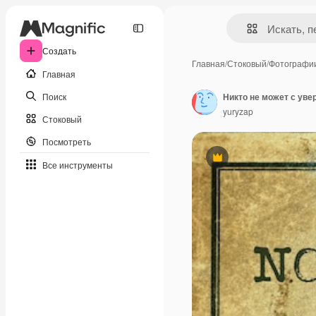
Создать
Главная
/
Стоковый
/
Фотографи
Главная
Поиск
yuryzap
Стоковый
Посмотреть
Премиум
Все инструменты