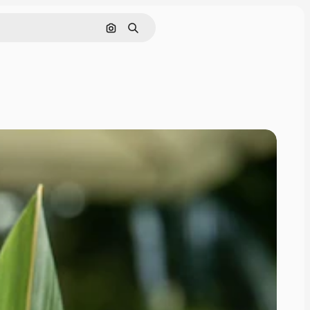
Поиск по изображению
Поиск