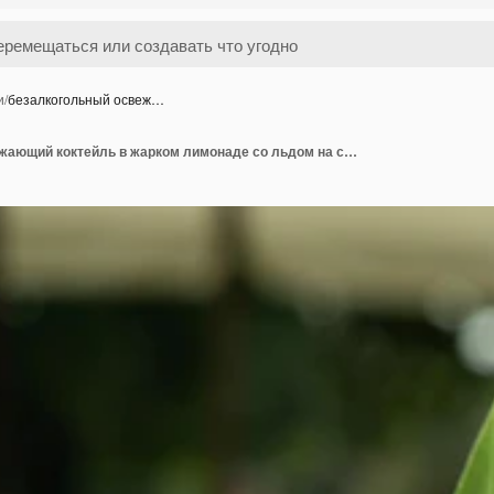
и
/
безалкогольный освеж…
безалкогольный освежающий коктейль в жарком лимонаде со льдом на сером столе