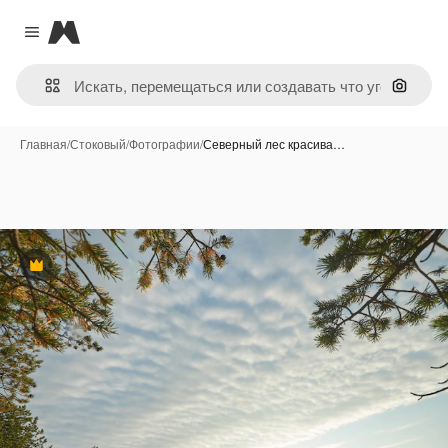
Magnific
Close menu
Поиск 
Главная
/
Стоковый
/
Фотографии
/
Северный лес красива…
Премиум