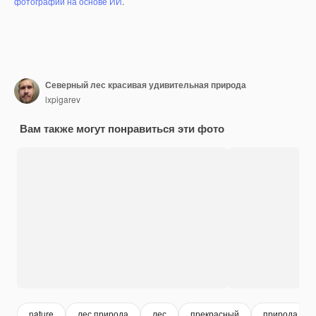
фотографий на основе ИИ
.
Северный лес красивая удивительная природа
lxpigarev
Вам также могут понравиться эти фото
nature
лес природа
лес
прекрасный
природа