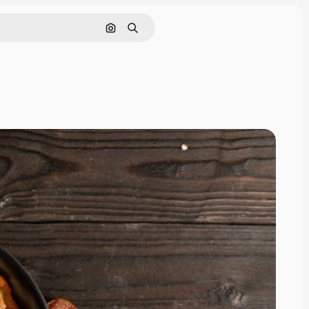
Поиск по изображению
Поиск