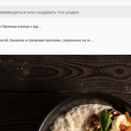
и
/
Овсяные хлопья с кур…
Овсяные хлопья с курагой, бананом и грецкими орехами, сваренные на молоке и украшенные мятой лисичками.