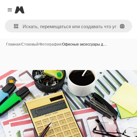
Magnific
Close menu
Поиск 
Главная
/
Стоковый
/
Фотографии
/
Офисные аксессуары д…
Премиум