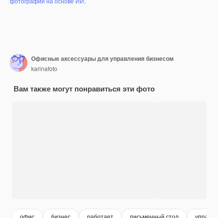
фотографий на основе ИИ
.
Офисные аксессуары для управления бизнесом
karinafoto
Вам также могут понравиться эти фото
офис
бизнес
работает
письменный стол
управл