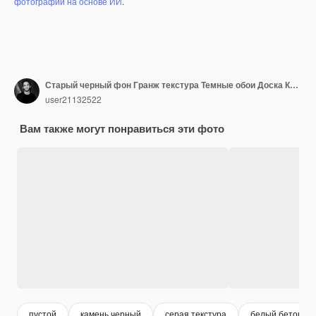
фотографий на основе ИИ
.
Старый черный фон Гранж текстура Темные обои Доска Комната с классной доской Стена
user21132522
Вам также могут понравиться эти фото
пустой
камень черный
серая текстура
белый бетон