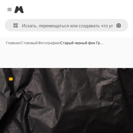
Magnific
Close menu
Поиск 
Главная
/
Стоковый
/
Фотографии
/
Старый черный фон Гр…
Премиум