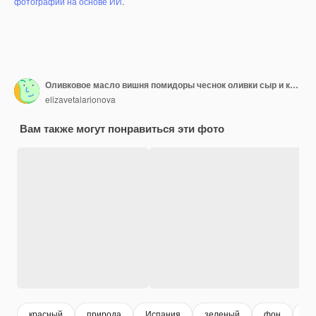
фотографий на основе ИИ
.
Оливковое масло вишня помидоры чеснок оливки сыр и красный чили итальянская кухня
elizavetalarionova
Вам также могут понравиться эти фото
красный
природа
Испания
зеленый
фон
че