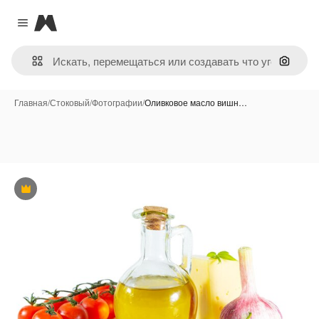
Magnific
Close menu
Поиск 
Главная
/
Стоковый
/
Фотографии
/
Оливковое масло вишн…
Премиум