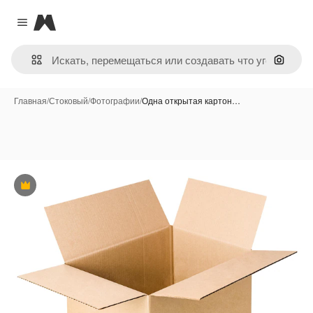
Magnific
Close menu
Поиск 
Главная
/
Стоковый
/
Фотографии
/
Одна открытая картон…
Премиум