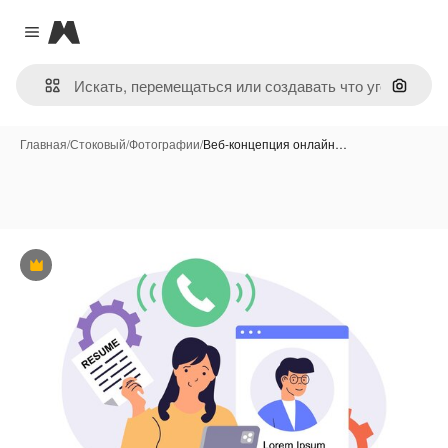
Magnific
Close menu
Поиск 
Главная
/
Стоковый
/
Фотографии
/
Веб-концепция онлайн…
Премиум