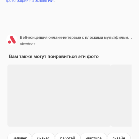
фотографий на основе ИИ
.
Веб-концепция онлайн-интервью с плоскими мультфильмами для дизайна веб-сайта Женщина, работающая в HR, ищет новых сотрудников, выбирает резюме, интервьюирует кандидатов по видеозвонку Векторная иллюстрация
alexdndz
Вам также могут понравиться эти фото
человек
бизнес
работай
квартира
дизайн
ч