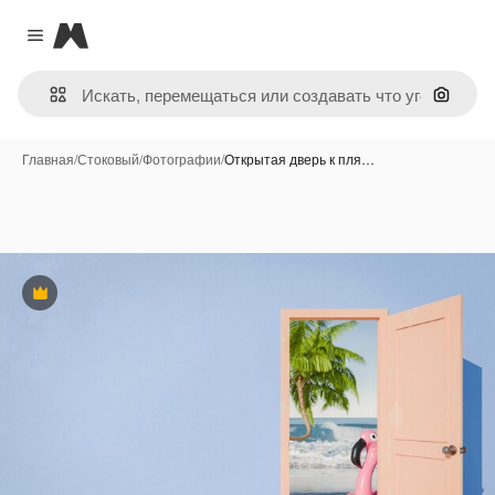
Magnific
Close menu
Поиск 
Главная
/
Стоковый
/
Фотографии
/
Открытая дверь к пля…
Премиум