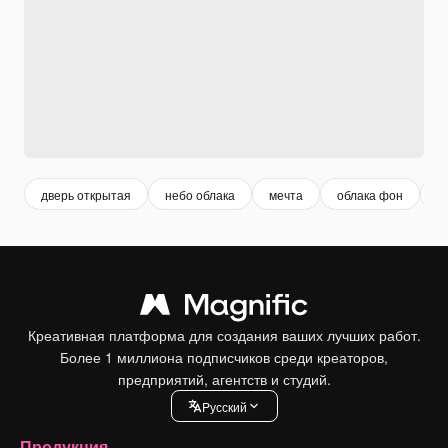
дверь открытая
небо облака
мечта
облака фон
н
Креативная платформа для создания ваших лучших работ.
Более 1 миллиона подписчиков среди креаторов,
предприятий, агентств и студий.
Pусский
Продукция