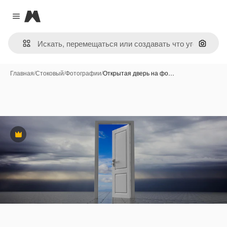
Magnific
Close menu
Поиск 
Главная
/
Стоковый
/
Фотографии
/
Открытая дверь на фо…
Премиум