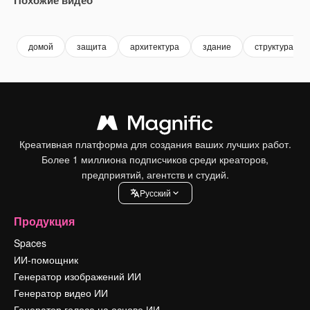
Premium
Premium
Premium
Premium
домой
защита
архитектура
здание
структура
Креативная платформа для создания ваших лучших работ.
Более 1 миллиона подписчиков среди креаторов,
предприятий, агентств и студий.
Pусский
Продукция
Spaces
ИИ-помощник
Генератор изображений ИИ
Генератор видео ИИ
Генератор голоса на основе ИИ