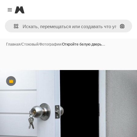
Magnific
Close menu
Поиск 
Главная
/
Стоковый
/
Фотографии
/
Откройте белую дверь…
Премиум