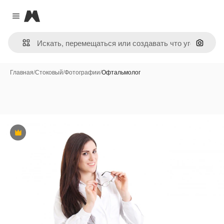
Magnific
Close menu
Поиск 
Главная
/
Стоковый
/
Фотографии
/
Офтальмолог
Премиум