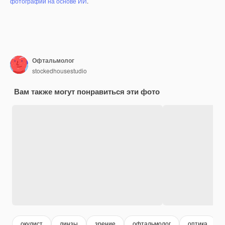
фотографий на основе ИИ
.
Офтальмолог
stockedhousestudio
Вам также могут понравиться эти фото
окулист
линзы
зрение
офтальмолог
оптика