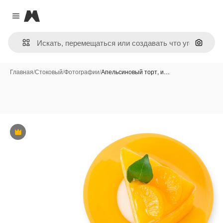
Magnific
Close menu
Поиск 
Главная
/
Стоковый
/
Фотографии
/
Апельсиновый торт, и…
Премиум