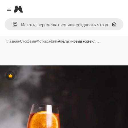
Magnific
Close menu
Поиск 
Главная
/
Стоковый
/
Фотографии
/
Апельсиновый коктейл…
Премиум