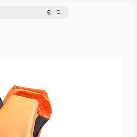
Поиск по изображению
Поиск