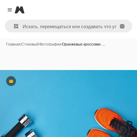
Magnific
Close menu
Поиск 
Главная
/
Стоковый
/
Фотографии
/
Оранжевые кроссовки …
Премиум