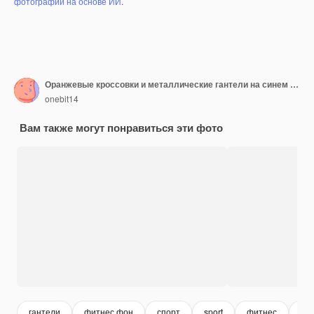
фотографий на основе ИИ
.
Оранжевые кроссовки и металлические гантели на синем фоне Оборудование и упражнения для фитнеса Фон для концепции фитнеса
onebit14
Вам также могут понравиться эти фото
гантели
фитнес фон
спорт
sport
фитнес
уп