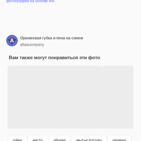
фотографий на основе ИИ
.
Оранжевая губка и пена на синем
atlascompany
Вам также могут понравиться эти фото
губка
чисто
уборка
мытье посуды
гигиена
м