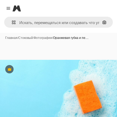
Magnific
Close menu
Поиск 
Главная
/
Стоковый
/
Фотографии
/
Оранжевая губка и пе…
Премиум