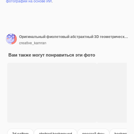
фотографий на основе ИИ
.
Оригинальный фиолетовый абстрактный 3D геометрический дизайн фона
creative_kamran
Вам также могут понравиться эти фото
3d pattern
abstract background
простой фон
background