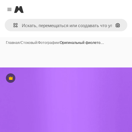
Magnific
Close menu
Поиск 
Главная
/
Стоковый
/
Фотографии
/
Оригинальный фиолето…
Премиум