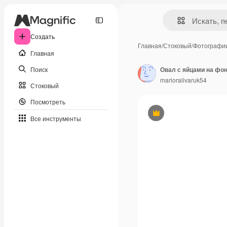
Создать
Главная
/
Стоковый
/
Фотографи
Главная
Поиск
Овал с яйцами на фо
marioralivaruk54
Стоковый
Посмотреть
Премиум
Все инструменты