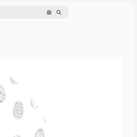
Поиск по изображению
Поиск