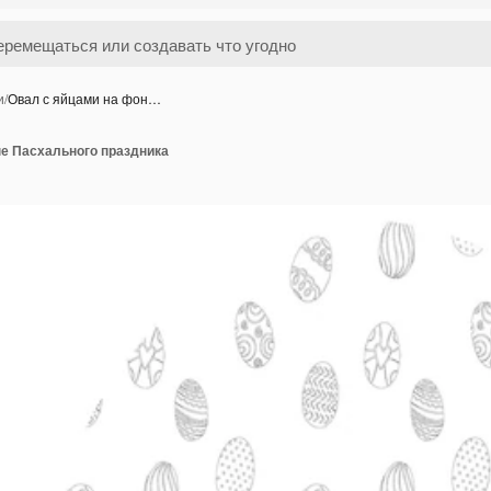
и
/
Овал с яйцами на фон…
не Пасхального праздника