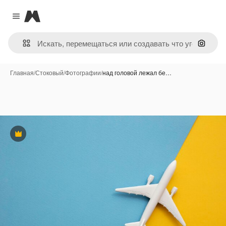
Magnific
Close menu
Поиск 
Главная
/
Стоковый
/
Фотографии
/
над головой лежал бе…
Премиум