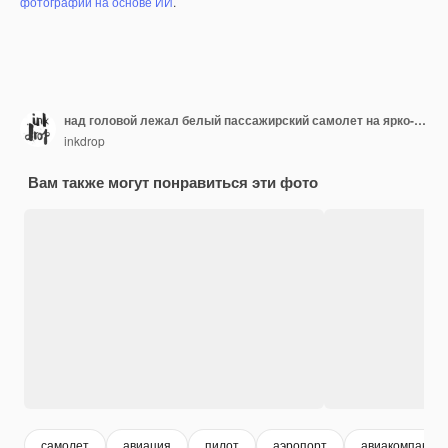
фотографий на основе ИИ
.
над головой лежал белый пассажирский самолет на ярко-синем и желтом фоне.
inkdrop
Вам также могут понравиться эти фото
самолет
авиация
пилот
аэропорт
авиакомпания