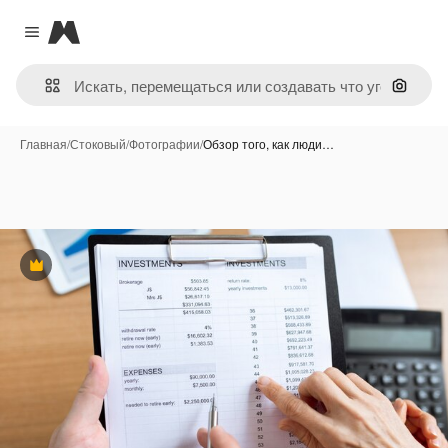
Magnific
Close menu
Поиск 
Главная
/
Стоковый
/
Фотографии
/
Обзор того, как люди…
Премиум