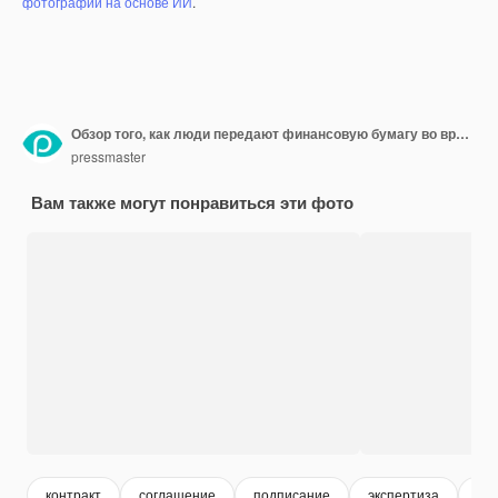
фотографий на основе ИИ
.
Обзор того, как люди передают финансовую бумагу во время обсуждения расходов и инвестиций
pressmaster
Вам также могут понравиться эти фото
контракт
соглашение
подписание
экспертиза
со