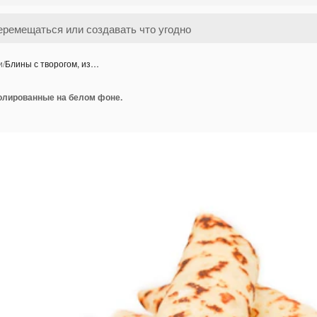
и
/
Блины с творогом, из…
золированные на белом фоне.