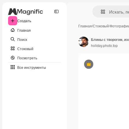
Создать
Главная
/
Стоковый
/
Фотографи
Главная
Поиск
Блины с творогом, и
holiday.photo.top
Стоковый
Посмотреть
Премиум
Все инструменты