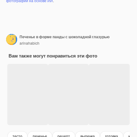
фотографий на основе ИИ
.
Печенье в форме панды с шоколадной глазурью
arinahabich
Вам также могут понравиться эти фото
тесто
печенье
рецепт
выпечка
готовка
конд