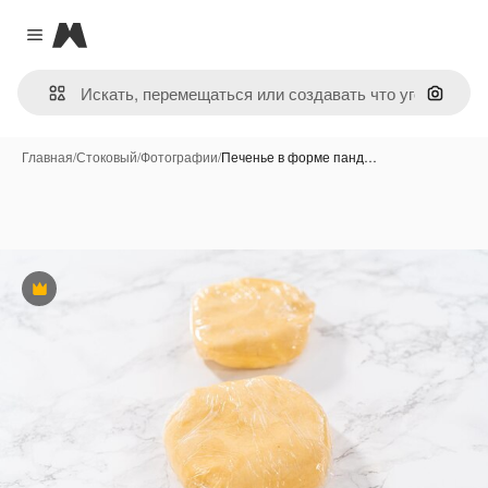
Magnific
Close menu
Поиск 
Главная
/
Стоковый
/
Фотографии
/
Печенье в форме панд…
Премиум