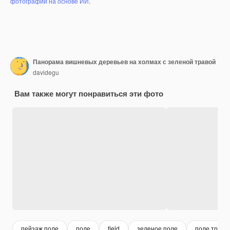
фотографий на основе ИИ
.
Панорама вишневых деревьев на холмах с зеленой травой
davidegu
Вам также могут понравиться эти фото
пейзаж поле
поле
field
зеленое поле
поле трава