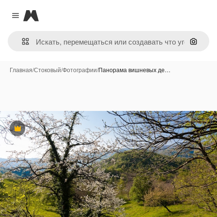
Magnific
Close menu
Поиск 
Главная
/
Стоковый
/
Фотографии
/
Панорама вишневых де…
Премиум