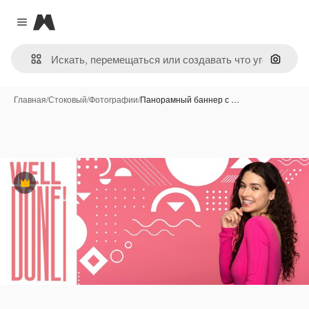
Magnific
Close menu
Поиск 
Главная
/
Стоковый
/
Фотографии
/
Панорамный баннер с …
Премиум