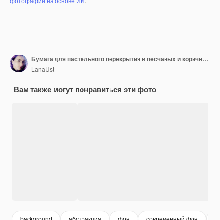
фотографий на основе ИИ
.
Бумага для пастельного перекрытия в песчаных и коричневых цветах для шаблона презентации фона баннера
LanaUst
Вам также могут понравиться эти фото
background
абстракция
фон
современный фон
к