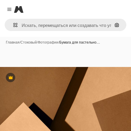
Magnific
Close menu
Поиск 
Главная
/
Стоковый
/
Фотографии
/
Бумага для пастельно…
Премиум