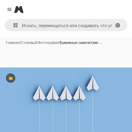
Magnific
Close menu
Поиск 
Главная
/
Стоковый
/
Фотографии
/
Бумажные самолетики …
Премиум