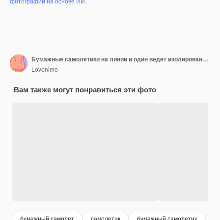
фотографий на основе ИИ
.
Бумажные самолетики на линии и один ведет изолированно на синей спине
Lovenimo
Вам также могут понравиться эти фото
бумажный самолет
самолетик
бумажный самолетик
р