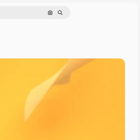
Поиск по изображению
Поиск