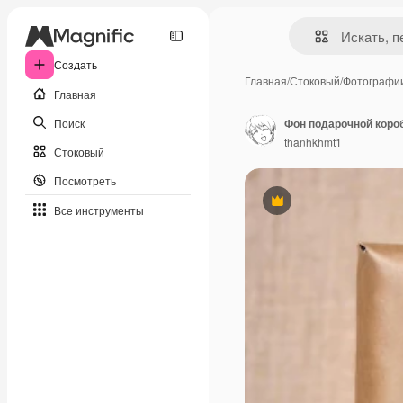
Создать
Главная
/
Стоковый
/
Фотографи
Главная
Поиск
Фон подарочной короб
thanhkhmt1
Стоковый
Посмотреть
Премиум
Все инструменты