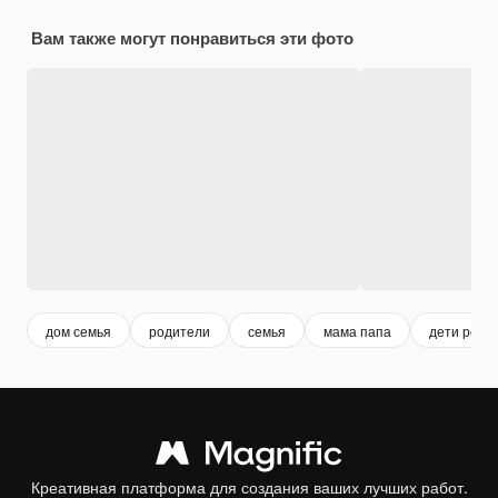
Вам также могут понравиться эти фото
дом семья
родители
семья
мама папа
дети роди
Креативная платформа для создания ваших лучших работ.