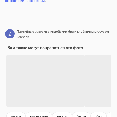
фотографий на основе ИИ
.
Партийные закуски с индейским бри и клубничным соусом
Johndon
Вам также могут понравиться эти фото
канапе
вкусная еда
закуски
блюдо
обед
сэн