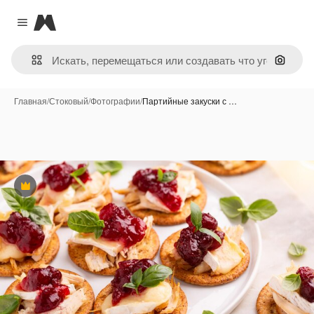
Magnific
Close menu
Поиск 
Главная
/
Стоковый
/
Фотографии
/
Партийные закуски с …
Премиум