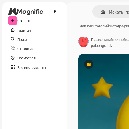
Создать
Главная
/
Стоковый
/
Фотографи
Главная
Поиск
Пастельный ночной 
patpongstock
Стоковый
Посмотреть
Премиум
Все инструменты