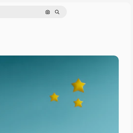
Поиск по изображению
Поиск