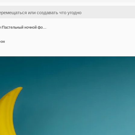
и
/
Пастельный ночной фо…
фон