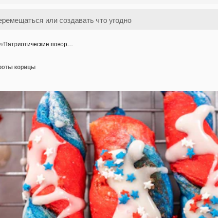
и
/
Патриотические повор…
роты корицы