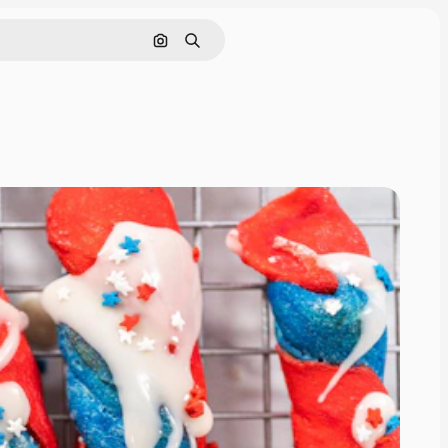
Поиск по изображению
Поиск