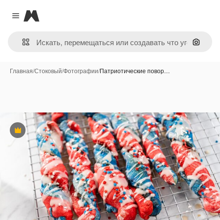
Magnific
Close menu
Поиск 
Главная
/
Стоковый
/
Фотографии
/
Патриотические повор…
Премиум