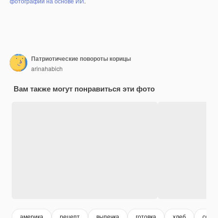
фотографий на основе ИИ
.
Патриотические повороты корицы
arinahabich
Вам также могут понравиться эти фото
америка
рецепт
выпечка
готовка
хлеб
соус