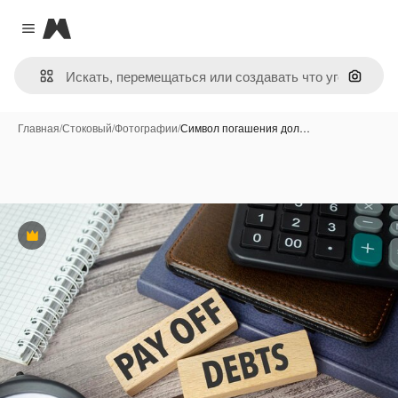
Magnific
Close menu
Поиск 
Главная
/
Стоковый
/
Фотографии
/
Символ погашения дол…
Премиум