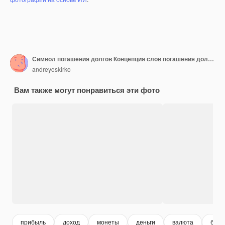
Символ погашения долгов Концепция слов погашения долгов на деревянных блоках
andreyoskirko
Вам также могут понравиться эти фото
прибыль
доход
монеты
деньги
валюта
бюд