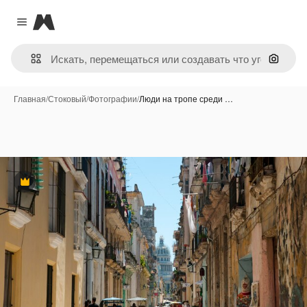
Magnific
Close menu
Поиск 
Главная
/
Стоковый
/
Фотографии
/
Люди на тропе среди …
Премиум