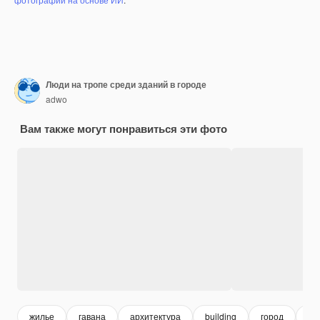
Люди на тропе среди зданий в городе
adwo
Вам также могут понравиться эти фото
жилье
гавана
архитектура
building
город
те