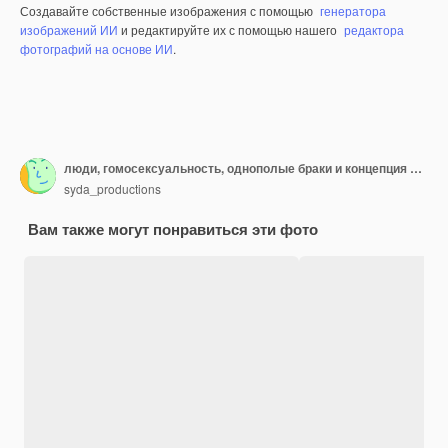
Создавайте собственные изображения с помощью
генератора
изображений ИИ
и редактируйте их с помощью нашего
редактора
фотографий на основе ИИ
.
люди, гомосексуальность, однополые браки и концепция любви - крупный план счастливой мужской гей-пары, держащей бумажный вырезанный символ любви на фоне голубого неба и травы
syda_productions
Вам также могут понравиться эти фото