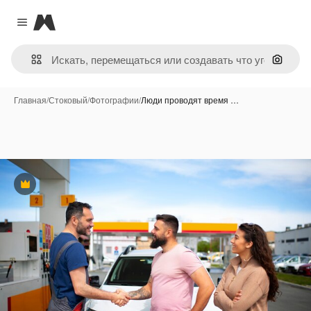
Magnific
Close menu
Поиск 
Главная
/
Стоковый
/
Фотографии
/
Люди проводят время …
Премиум