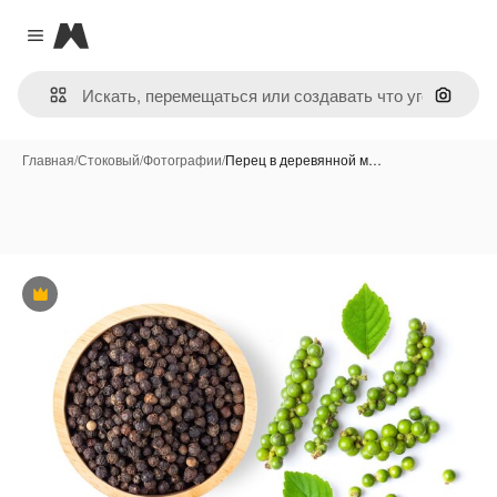
Magnific
Close menu
Поиск 
Главная
/
Стоковый
/
Фотографии
/
Перец в деревянной м…
Премиум