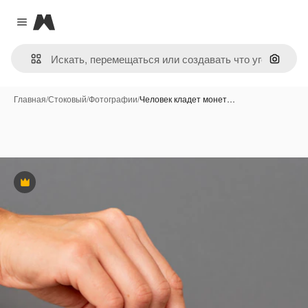
Magnific
Close menu
Поиск 
Главная
/
Стоковый
/
Фотографии
/
Человек кладет монет…
Премиум