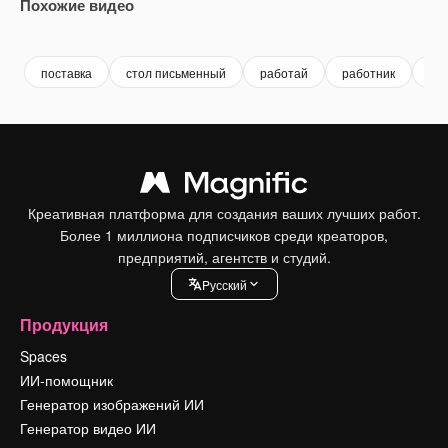
Похожие видео
Premium
Premium
Premium
Premium
поставка
стол письменный
работай
работник
ли
Креативная платформа для создания ваших лучших работ.
Более 1 миллиона подписчиков среди креаторов,
предприятий, агентств и студий.
Pусский
Продукция
Spaces
ИИ-помощник
Генератор изображений ИИ
Генератор видео ИИ