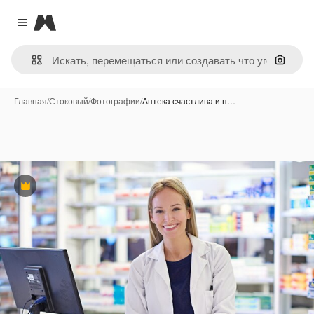
Magnific
Close menu
Поиск 
Главная
/
Стоковый
/
Фотографии
/
Аптека счастлива и п…
Премиум