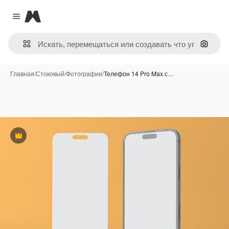
Magnific
Close menu
Поиск 
Главная
/
Стоковый
/
Фотографии
/
Телефон 14 Pro Max с…
Премиум