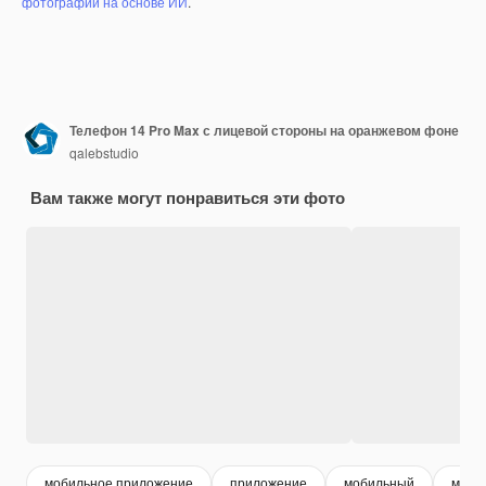
фотографий на основе ИИ
.
Телефон 14 Pro Max с лицевой стороны на оранжевом фоне
qalebstudio
Вам также могут понравиться эти фото
мобильное приложение
приложение
мобильный
моби