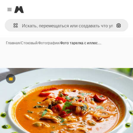
Magnific
Close menu
Поиск 
Главная
/
Стоковый
/
Фотографии
/
Фото тарелка с иллюс…
Премиум