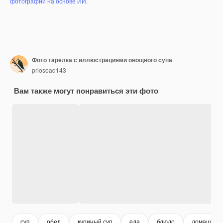
фотографий на основе ИИ
.
Фото тарелка с иллюстрациями овощного супа
priosoad143
Вам также могут понравиться эти фото
суп
обед
куриный суп
еда
блюдо
домашняя 